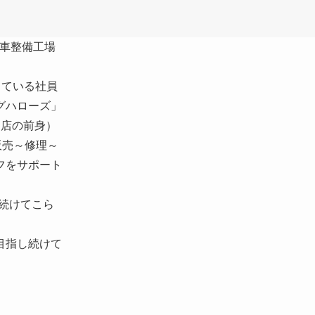
動車整備工場
している社員
グハローズ」
川店の前身）
販売～修理～
フをサポート
続けてこら
目指し続けて