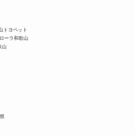
トヨペット
ラ和歌山
山
県