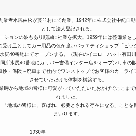
創業者水尻由松が藤並村にて創業、1942年に株式会社中紀自
として法人登記される。
ーションの波もあり順調に社業を拡大。1959年には整備業を
の受け皿としてカー用品の色が強いバラエティショップ「ビッ
水尻40番地にてオープンする。（現在のイエローハット有田
には同所水尻40番地にガリバー吉備インター店をオープンし車の
車検・保険～廃車まで社内でワンストップでお客様のカーライ
させていただける体制を構築する。
創業時から地域の皆様に可愛がっていただいたおかげでここまで
れました。
、「地域の皆様に、喜ばれ、必要とされる存在になる」ことを
まいります。
930年