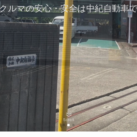
全国チェーンイエローハット有田川
クルマの安心・安全は中紀自動車
どうしようかなぁ
どうしようかなぁ
ずは相談してくださいもちろん無料
ずは相談してくださいもちろん無料
Scroll