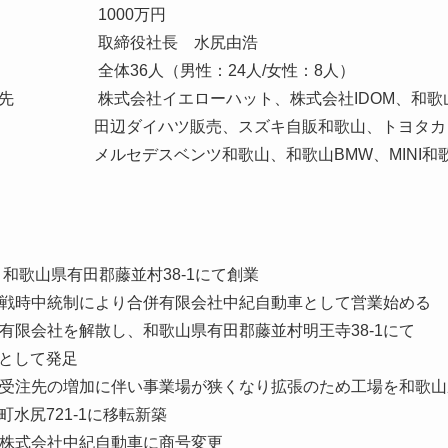
000万円
締役社長 水尻由浩
6人（男性：24人/女性：8人）
社イエローハット、株式会社IDOM、和歌山
売、スズキ自販和歌山、トヨタカロー
和歌山、和歌山BMW、MINI和歌
県有田郡藤並村38-1にて創業
統制により合併有限会社中紀自動車として営業始める
を解散し、和歌山県有田郡藤並村明王寺38-1にて
て発足
の増加に伴い事業場が狭くなり拡張のため工場を和歌山
1-1に移転新築
会社中紀自動車に商号変更