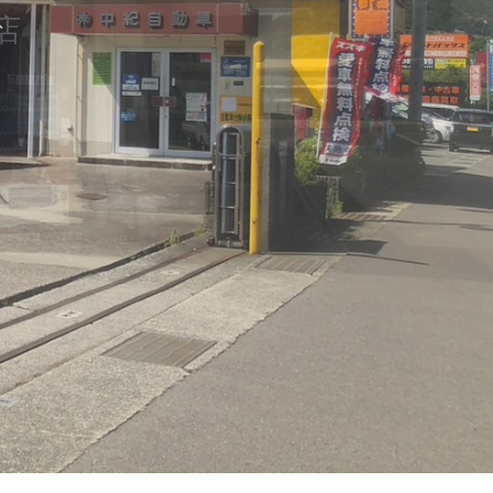
店
で
です
です