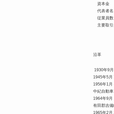
資本金 1
代表者名 取
従業員数 全体3
主要取引先 株式会
田辺ダイハツ販
メルセデスベンツ
沿革
1930年9月 和歌山
1945年5月 戦時中
1956年1月 有限会社
中紀自動車とし
1964年9月 受注先
有田郡吉備町水尻72
1965年2月 株式