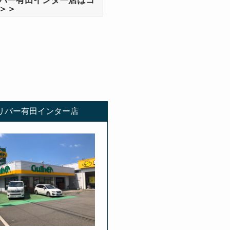
バー有田インター店はコ
＞＞
リバー有田インター店